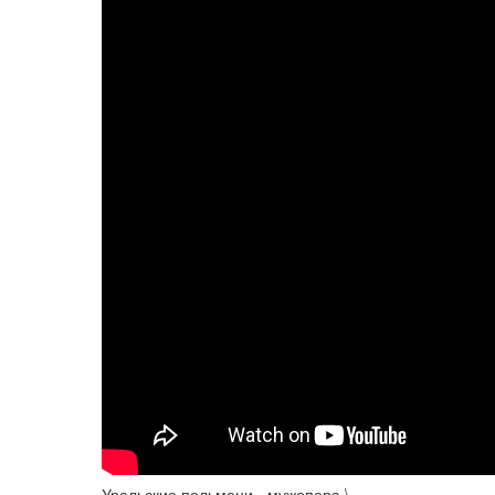
Уральские пельмени - мужопера \