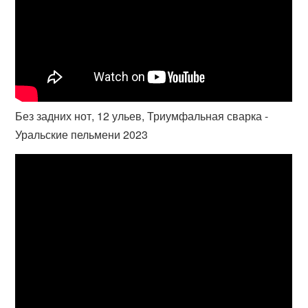
Без задних нот, 12 ульев, Триумфальная сварка -
Уральские пельмени 2023