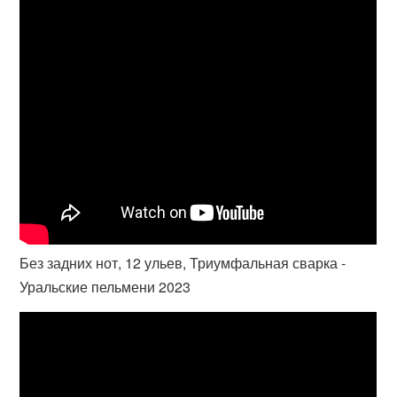
Без задних нот, 12 ульев, Триумфальная сварка -
Уральские пельмени 2023