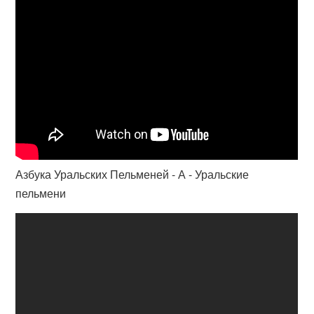
Азбука Уральских Пельменей - А - Уральские
пельмени