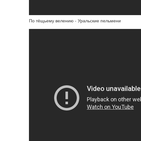
По тёщьему велению - Уральские пельмени