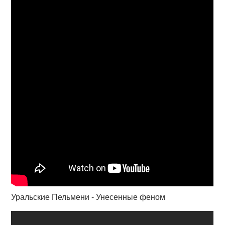
Уральские Пельмени - Унесенные феном