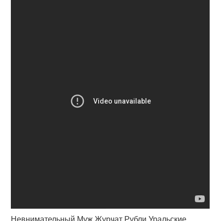
Невнимательный Муж Журчат Рубли Уральские