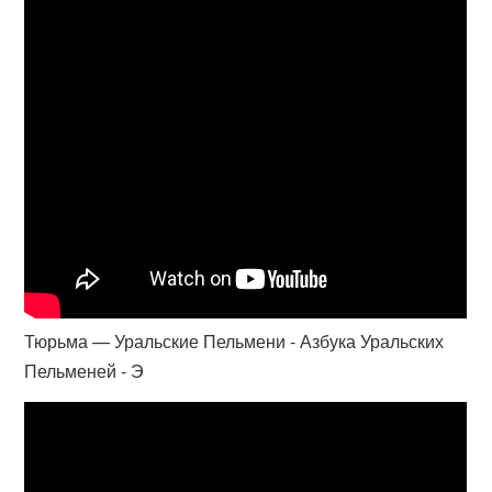
Тюрьма — Уральские Пельмени - Азбука Уральских
Пельменей - Э