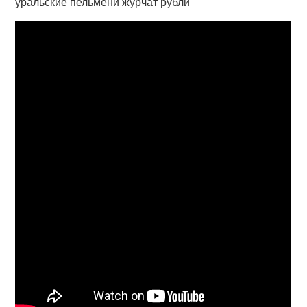
уральские пельмени журчат рубли