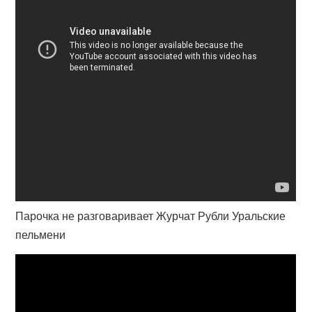
Парочка не разговаривает Журчат Рубли Уральские
пельмени