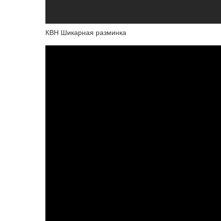
КВН Шикарная разминка