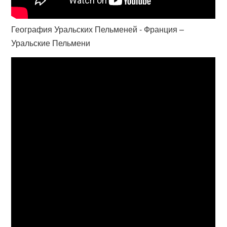
География Уральских Пельменей - Франция –
Уральские Пельмени