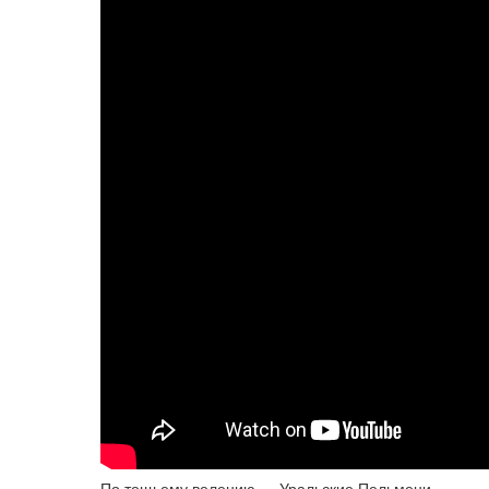
По тещьему велению — Уральские Пельмени