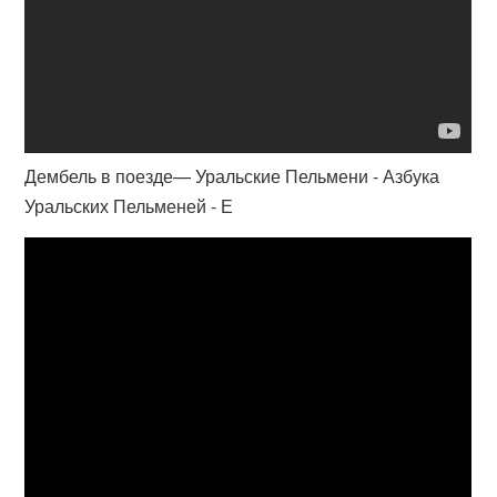
Дембель в поезде— Уральские Пельмени - Азбука
Уральских Пельменей - Е