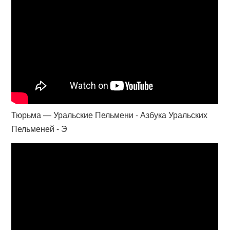
Тюрьма — Уральские Пельмени - Азбука Уральских
Пельменей - Э