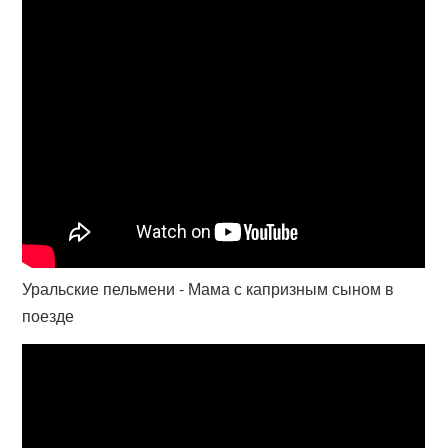
Уральские пельмени - Мама с капризным сыном в
поезде