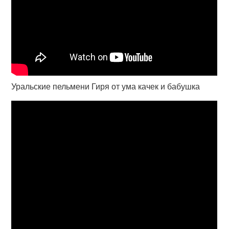
Уральские пельмени Гиря от ума качек и бабушка