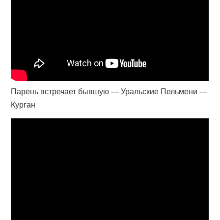
Парень встречает бывшую — Уральские Пельмени —
Курган