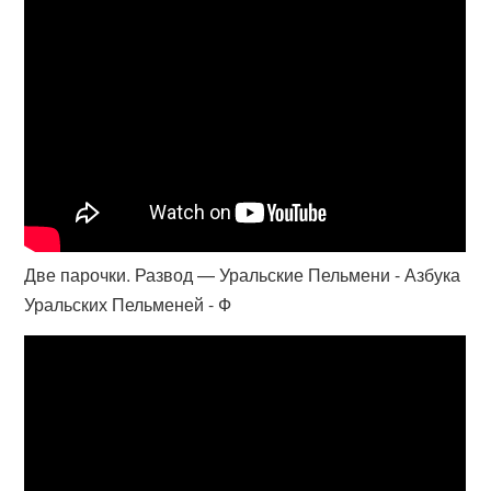
Две парочки. Развод — Уральские Пельмени - Азбука
Уральских Пельменей - Ф