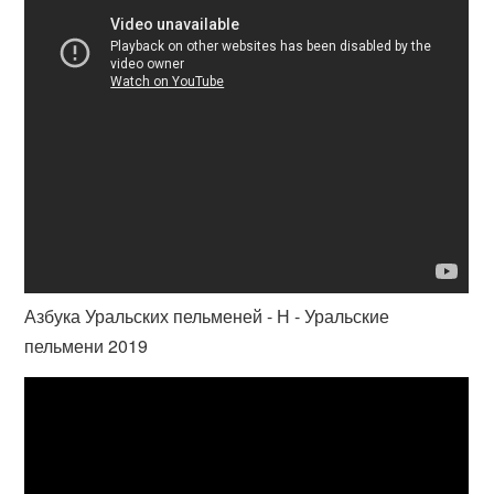
Азбука Уральских пельменей - Н - Уральские
пельмени 2019