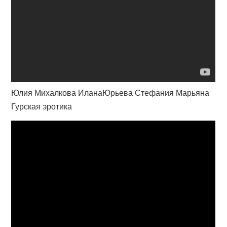
Юлия Михалкова ИланаЮрьева Стефания Марьяна
Гурская эротика