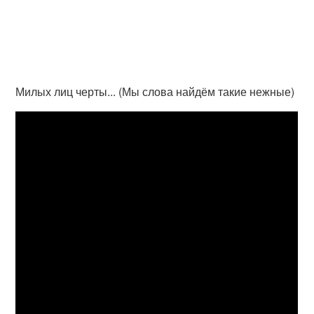
Милых лиц черты... (Мы слова найдём такие нежные)