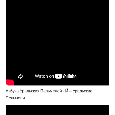
Азбука Уральских Пельменей - Й – Уральские
Пельмени