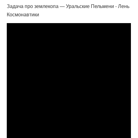
Задача про землекопа — Уральские Пельмени - Лень
Космонавтики