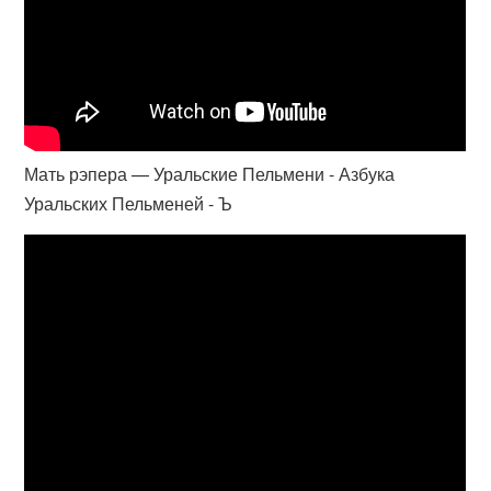
Мать рэпера — Уральские Пельмени - Азбука
Уральских Пельменей - Ъ