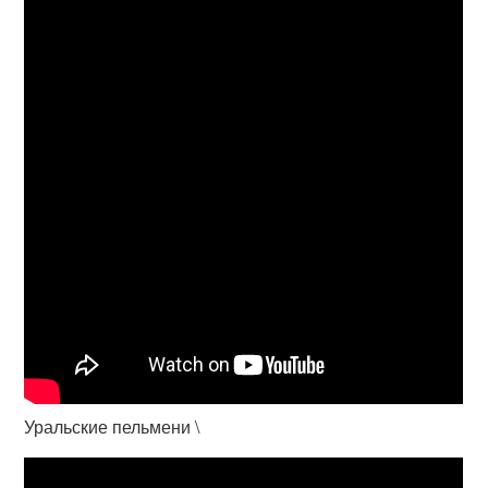
Уральские пельмени \