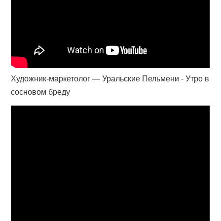
Художник-маркетолог — Уральские Пельмени - Утро в
сосновом бреду