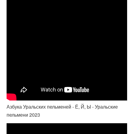
Азбука Уральских пельменей - Ё, Й, Ы - Уральские
пельмени 2023