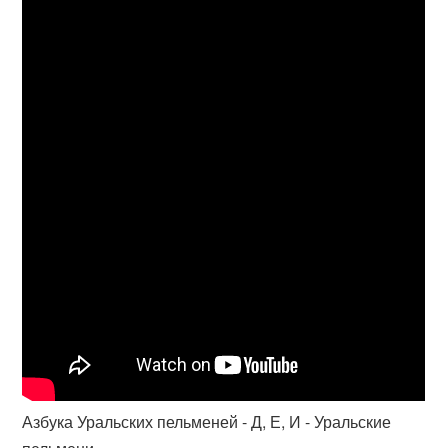
Азбука Уральских пельменей - Д, Е, И - Уральские