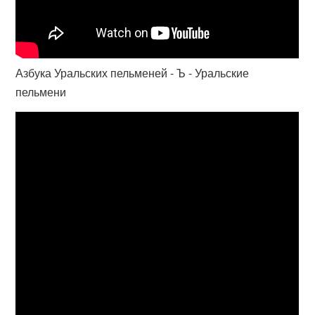
Азбука Уральских пельменей - Ъ - Уральские
пельмени