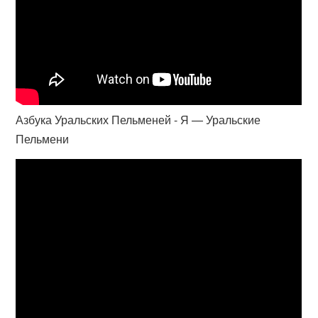
Азбука Уральских Пельменей - Я — Уральские
Пельмени