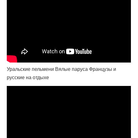
Уральские пельмени Вялые паруса Французы и
русские на отдыхе