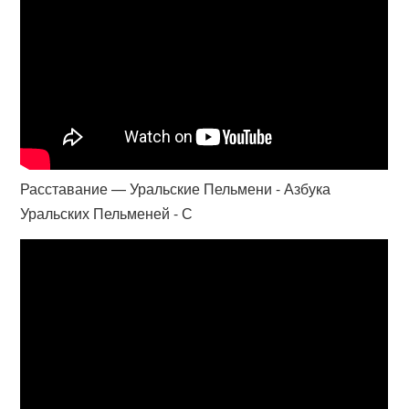
Расставание — Уральские Пельмени - Азбука
Уральских Пельменей - С