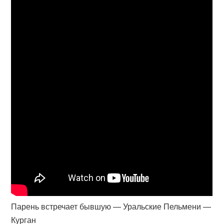
Парень встречает бывшую — Уральские Пельмени —
Курган