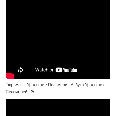
Тюрьма — Уральские Пельмени - Азбука Уральских
Пельменей - Э