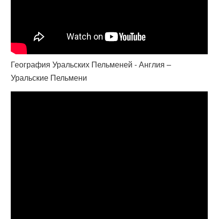
География Уральских Пельменей - Англия –
Уральские Пельмени