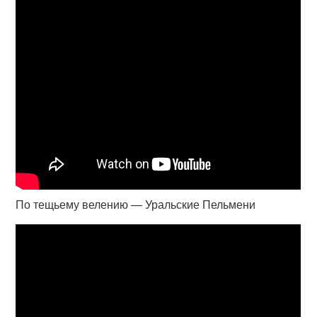
По тещьему велению — Уральские Пельмени