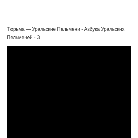
Тюрьма — Уральские Пельмени - Азбука Уральских
Пельменей - Э