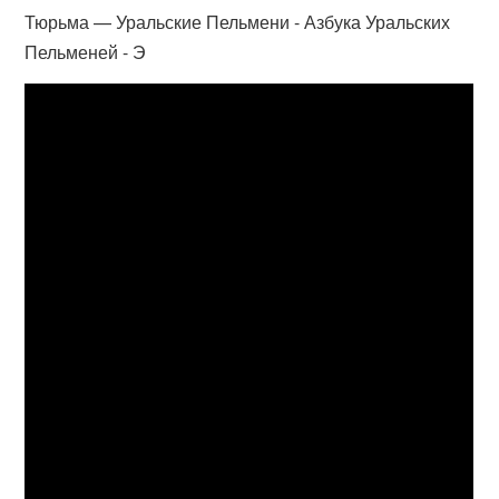
Тюрьма — Уральские Пельмени - Азбука Уральских
Пельменей - Э