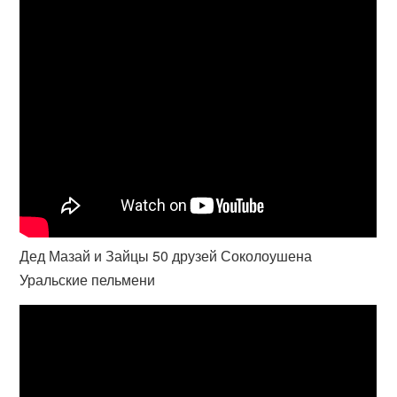
Дед Мазай и Зайцы 50 друзей Соколоушена
Уральские пельмени