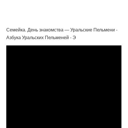
Семейка. День знакомства — Уральские Пельмени -
Азбука Уральских Пельменей - Э