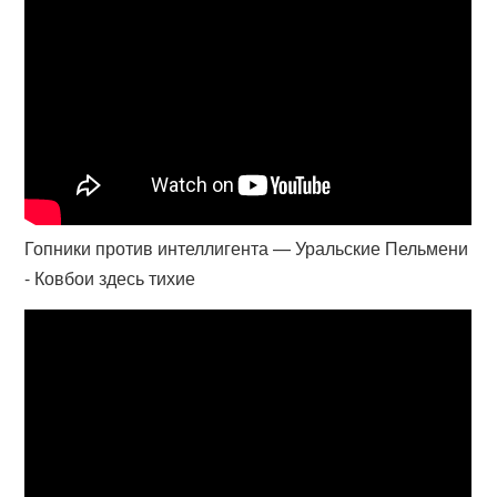
Гопники против интеллигента — Уральские Пельмени
- Ковбои здесь тихие