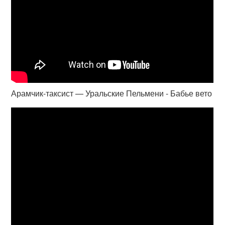
Арамчик-таксист — Уральские Пельмени - Бабье вето