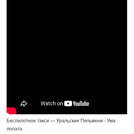
Беспилотное такси — Уральские Пельмени - Ума
лопата