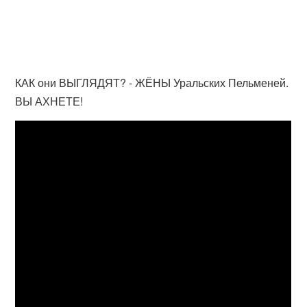
КАК они ВЫГЛЯДЯТ? - ЖЁНЫ Уральских Пельменей.
ВЫ АХНЕТЕ!