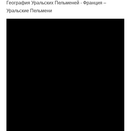
География Уральских Пельменей - Франция –
Уральские Пельмени