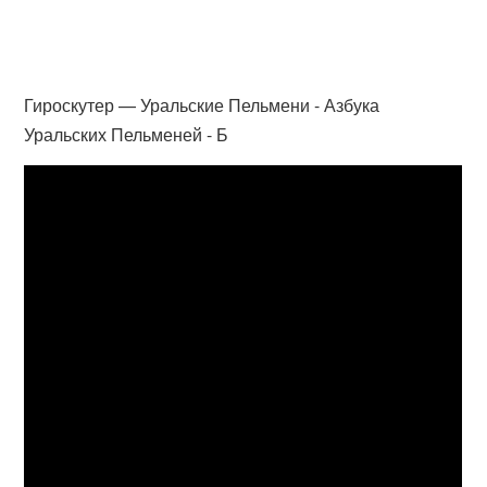
Гироскутер — Уральские Пельмени - Азбука
Уральских Пельменей - Б