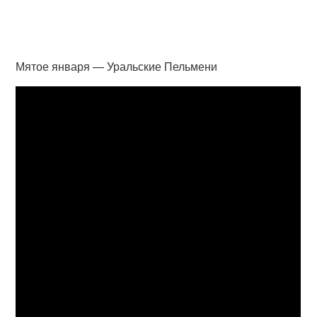
Мятое января — Уральские Пельмени