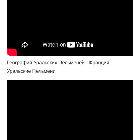
География Уральских Пельменей - Франция –
Уральские Пельмени