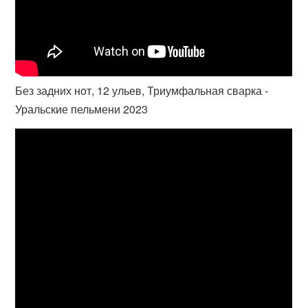
Без задних нот, 12 ульев, Триумфальная сварка -
Уральские пельмени 2023