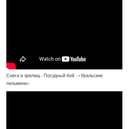
Снега и зрелищ - Посудный бой - «Уральские
пельмени»