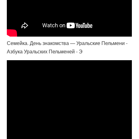
Семейка. День знакомства — Уральские Пельмени -
Азбука Уральских Пельменей - Э