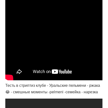
Тесть в стриптиз клубе - Уральские пельмени - ржака
😂 - смешные моменты -pelmeni -семейка - нарезка