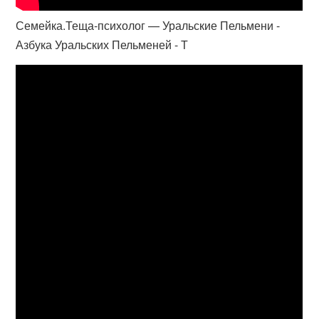
Семейка.Теща-психолог — Уральские Пельмени -
Азбука Уральских Пельменей - Т