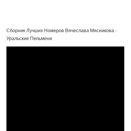
Сборник Лучших Номеров Вячеслава Мясникова -
Уральские Пельмени