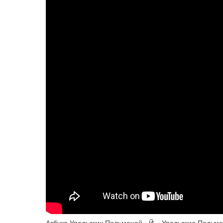
Азбука Уральских Пельменей - Й – Уральские Пельм