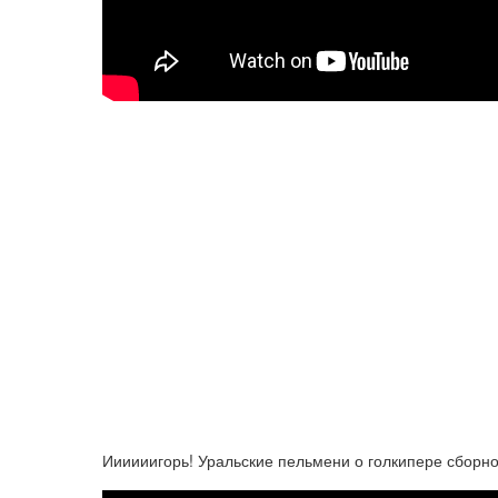
Иииииигорь! Уральские пельмени о голкипере сборн