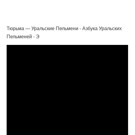
Тюрьма — Уральские Пельмени - Азбука Уральских
Пельменей - Э