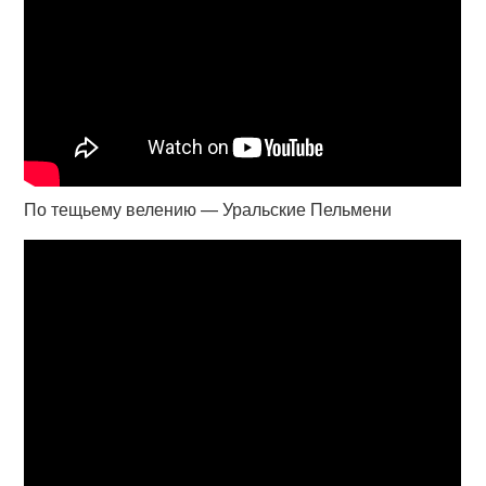
По тещьему велению — Уральские Пельмени