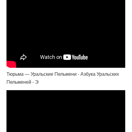
Тюрьма — Уральские Пельмени - Азбука Уральских
Пельменей - Э