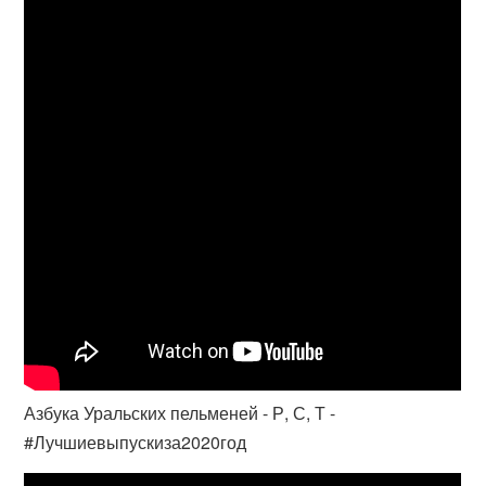
Азбука Уральских пельменей - Р, С, Т -
#Лучшиевыпускиза2020год