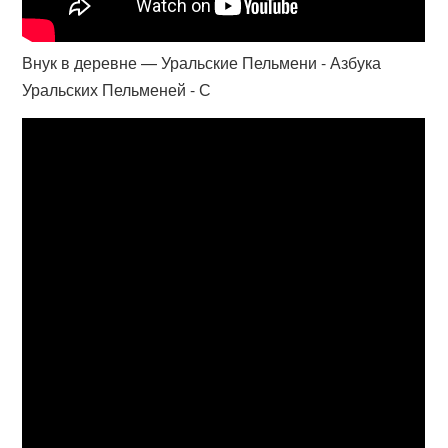
Внук в деревне — Уральские Пельмени - Азбука
Уральских Пельменей - С