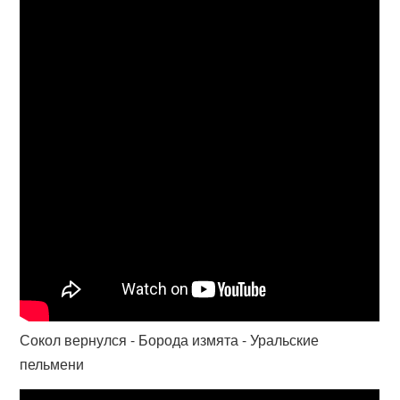
Сокол вернулся - Борода измята - Уральские
пельмени