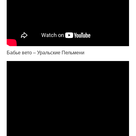
Бабье вето – Уральские Пельмени