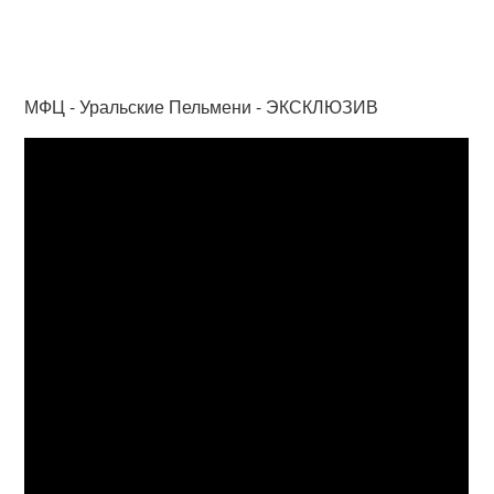
МФЦ - Уральские Пельмени - ЭКСКЛЮЗИВ