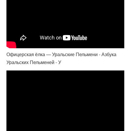
Офицерская ёлка — Уральские Пельмени - Азбука
Уральских Пельменей - У