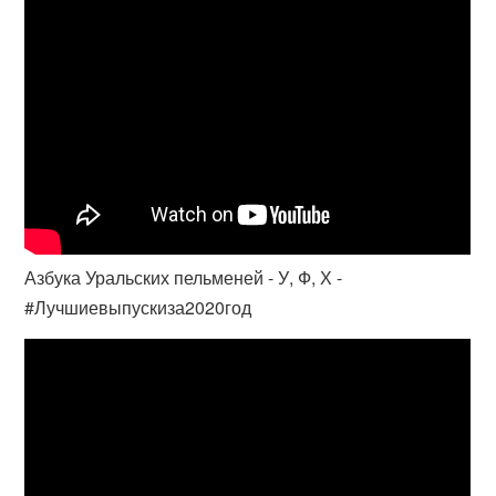
Азбука Уральских пельменей - У, Ф, Х -
#Лучшиевыпускиза2020год