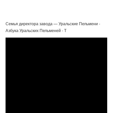
Семья директора завода — Уральские Пельмени -
Азбука Уральских Пельменей - Т