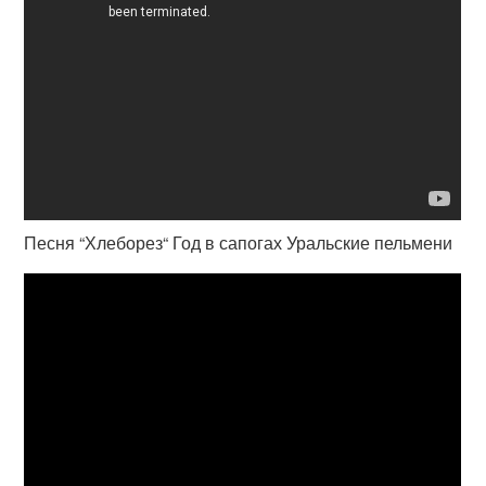
Песня “Хлеборез“ Год в сапогах Уральские пельмени