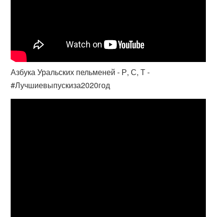
Азбука Уральских пельменей - Р, С, Т -
#Лучшиевыпускиза2020год