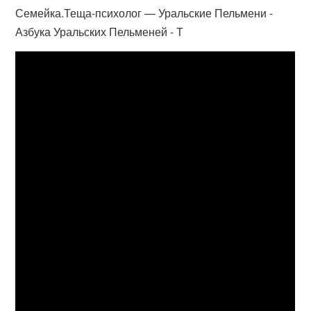
Семейка.Теща-психолог — Уральские Пельмени -
Азбука Уральских Пельменей - Т