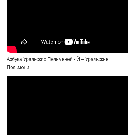
Азбука Уральских Пельменей - Й – Уральские
Пельмени