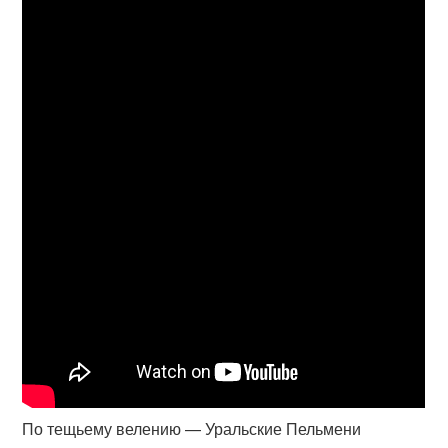
По тещьему велению — Уральские Пельмени