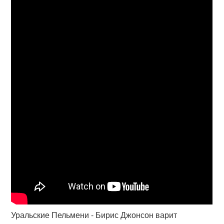
Уральские Пельмени - Бирис Джонсон варит