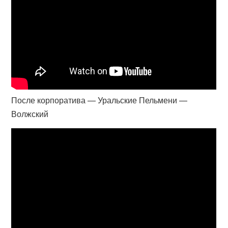
После корпоратива — Уральские Пельмени —
Волжский