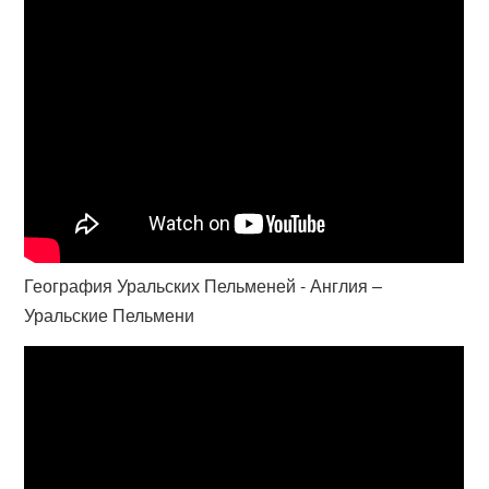
География Уральских Пельменей - Англия –
Уральские Пельмени