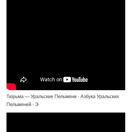
Тюрьма — Уральские Пельмени - Азбука Уральских
Пельменей - Э